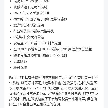
最高 RPM 增加超过 5%
较低转速下无功率损耗
CNC 车床 V 型涡轮法兰
额外的 O2 塞子用于添加宽带传感器
激光切割不锈钢支架
行业领先的不锈钢柔性接头
不锈钢蜂窝大流量猫
安装至 2.50” 或 3.00” 排气法兰
全 3.00” 心轴弯曲 304 不锈钢 3/8” 厚激光切割法兰
随附带越野落水管的智能 O2 模拟器
美国制造
终身保修
Focus ST 具有侵略性的姿态和风度，cp-e™ 希望打造一个排
气系统，以更好地匹配其造型和性能。这款猫背式排气装置不
仅可以改善 Focus ST 的呼吸效果，还可以为您带来您一直在
寻找的强劲排气声浪！ cp-e™奥氏体™猫背排气管具有非常受
控的排气音，在巡航速度下不会给驾驶员带来嗡嗡声，但在油
门全开时会发出明显而激进的音调。