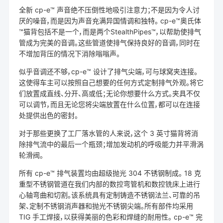
全新 cp-e™ 声音绝不压倒性地吸引注意力；不是因为令人讨
厌的噪音，而是因为声音充满异国情调和独特。 cp-e™奥氏体
™猫背包括不是一个，而是两个StealthPipes™，以帮助使排气
管成为完美的音调。这些管道使排气保持良好的音调，同时在
不增加背压的情况下消除嗡嗡声。
似乎音调还不够，cp-e™ 设计了排气尖端，可与球窝夹连接。
这使得车主可以按照自己想要的任何方式定制排气外观。将它
们放置成直线、分开、高或低；无论你想要什么方式。夹具不仅
可以调节，而且无论您将尖端放置在什么位置，都可以在连接
处提供出色的密封。
对于那些更换了工厂落水管的人来说，这个 3 英寸猫背将消
除排气流中的最后一个瓶颈；增加发动机的呼吸能力并平滑涡
轮滑阀。
所有 cp-e™ 排气装置均由超级抛光 304 不锈钢制成。 18 克
重型不锈钢管道在我们内部的数控弯管机和数控铣床上进行
心轴弯曲和切割。该系统具有定制铸造不锈钢法兰、可靠的吊
架、定制不锈钢消声器和抛光不锈钢尖端。所有部件均采用
TIG 手工焊接，以获得美丽的色彩和焊缝的耐用性。 cp-e™ 完