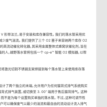
 V 形带法兰，易于安装和库存兼容性。 我们的落水管采用优
减少废气湍流。 我们提供了三个 O2 塞子来容纳两个库存 O2
选的高流动催化转化器，其采用金属整体式蜂窝状催化剂，旨在
人，越野落水管将包括一个 cp-e™ 智能 O2 模拟器，以帮
为通过将激光切割不锈钢支架焊接到每个落水管上来使用库存落
™ 设计了两个独立的末端，允许用户为任何猫背式排气系统购买
猫背式排气装置，或切换至 3. 00” 端用于售后猫背排气。 这种
而不是为每个设置购买单独的落水管。 不过，这种可调节性
用户可以确保废气以最少的湍流和最自由的流动设计流入排气