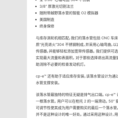
3/8” 厚激光切割法兰
随附带越野落水管的智能 O2 模拟器
美国制造
终身保修
与库存涡轮机相匹配，我们的落水管包括 CNC 车床
质“光亮退火”304 不锈钢制成，并采用心轴弯曲，以
传感器，并能够轻松添加宽带传感器。 我们提供可
实现最大流量和表面积。 对于那些选择退出高流量猫的
助消除不必要的检查发动机灯。
cp-e™ 还有助于适应库存安装，该落水管设计
水管支撑安装。
该落水管最独特的特征无疑是排气出口端。 cp-e
一根落水管。 用户可以在枪托 2 的一端滑动。 50” 
可调节性使其成为用户需要购买的最后一个落水管，
并不是这种设计的唯一好处。 通过采用这种设计，