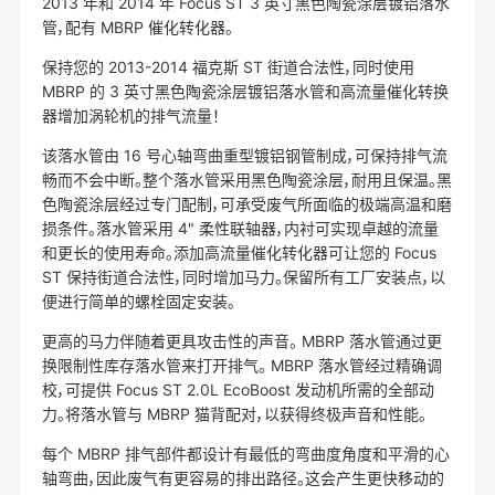
2013 年和 2014 年 Focus ST 3 英寸黑色陶瓷涂层镀铝落水
管，配有 MBRP 催化转化器。
保持您的 2013-2014 福克斯 ST 街道合法性，同时使用
MBRP 的 3 英寸黑色陶瓷涂层镀铝落水管和高流量催化转换
器增加涡轮机的排气流量！
该落水管由 16 号心轴弯曲重型镀铝钢管制成，可保持排气流
畅而不会中断。整个落水管采用黑色陶瓷涂层，耐用且保温。黑
色陶瓷涂层经过专门配制，可承受废气所面临的极端高温和磨
损条件。落水管采用 4" 柔性联轴器，内衬可实现卓越的流量
和更长的使用寿命。添加高流量催化转化器可让您的 Focus
ST 保持街道合法性，同时增加马力。保留所有工厂安装点，以
便进行简单的螺栓固定安装。
更高的马力伴随着更具攻击性的声音。 MBRP 落水管通过更
换限制性库存落水管来打开排气。 MBRP 落水管经过精确调
校，可提供 Focus ST 2.0L EcoBoost 发动机所需的全部动
力。将落水管与 MBRP 猫背配对，以获得终极声音和性能。
每个 MBRP 排气部件都设计有最低的弯曲度角度和平滑的心
轴弯曲，因此废气有更容易的排出路径。这会产生更快移动的