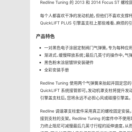
Redline Tuning 的 2013 和 2014 Focus ST
每个人都喜欢干净的发动机舱，但他们不喜欢支撑杆遮挡视线
QuickLIFT PLUS 引擎盖支柱上那些难看、麻
产品特色
一对黑色电子涂层定制阀门气弹簧，专为每种应
渐进式、缓慢释放系统；最后几英寸的操作中，气
黑色粉末涂层镀锌安装硬件
全彩安装手册
Redline Tuning 使用两个气弹簧来抬起并
QuickLIFT 系统接管即可。发动机罩支柱将提升发动
引擎盖支柱后，您将永远不必担心风或碰撞引擎盖。
Redline 调谐罩支柱套件采用真正的螺栓固定
接到支柱的支架。 Redline Tuning 的套
力终止阻尼可减慢最后几英寸行程的延伸速度，从而消除