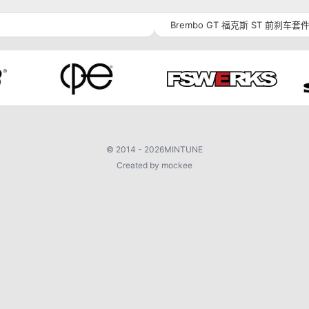
Brembo GT 福克斯 ST 前刹车套
©
2014 - 2026
MINTUNE
Created by mockee