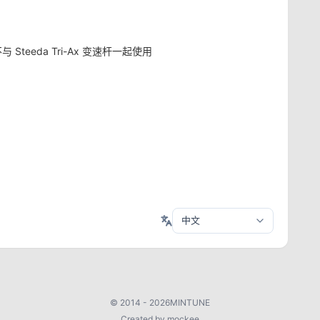
与 Steeda Tri-Ax 变速杆一起使用
©
2014 - 2026
MINTUNE
Created by mockee